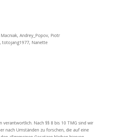
 Macniak, Andrey_Popov, Piotr
h, totojang1977, Nanette
n verantwortlich. Nach §§ 8 bis 10 TMG sind wir
der nach Umständen zu forschen, die auf eine
h den allgemeinen Gesetzen bleiben hiervon