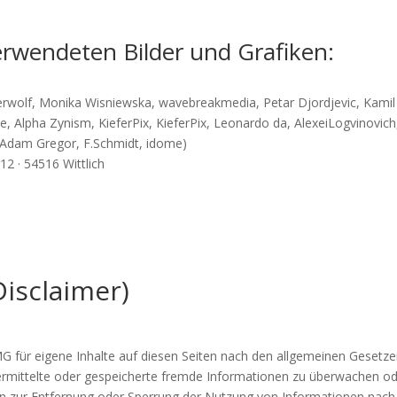
erwendeten Bilder und Grafiken:
erwolf, Monika Wisniewska, wavebreakmedia, Petar Djordjevic, Kamil
e, Alpha Zynism, KieferPix, KieferPix, Leonardo da, AlexeiLogvinovic
 Adam Gregor, F.Schmidt, idome)
2 · 54516 Wittlich
isclaimer)
G für eigene Inhalte auf diesen Seiten nach den allgemeinen Gesetze
übermittelte oder gespeicherte fremde Informationen zu überwachen o
ngen zur Entfernung oder Sperrung der Nutzung von Informationen nac