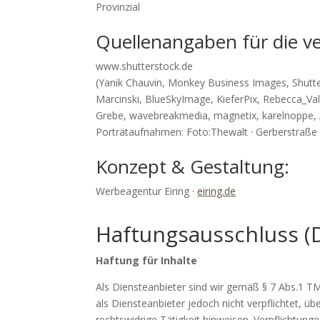
Provinzial
Quellenangaben für die v
www.shutterstock.de
(Yanik Chauvin, Monkey Business Images, Shutt
Marcinski, BlueSkyImage, KieferPix, Rebecca_Val
Grebe, wavebreakmedia, magnetix, karelnoppe,
Porträtaufnahmen: Foto:Thewalt · Gerberstraße 1
Konzept & Gestaltung:
Werbeagentur Eiring ·
eiring.de
Haftungsausschluss (D
Haftung für Inhalte
Als Diensteanbieter sind wir gemäß § 7 Abs.1 TM
als Diensteanbieter jedoch nicht verpflichtet, 
rechtswidrige Tätigkeit hinweisen. Verpflichtu